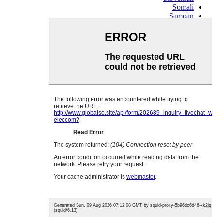
Somali
Samoan
Scots Gaelic
Shona
Sindhi
Sundanese
Swahili
Tajik
Tamil
Telugu
Thai
Ukrainian
Urdu
Uzbek
Vietnamese
Welsh
Xhosa
Yiddish
Yoruba
Zulu
Kinyarwanda
Tatar
Oriya
Turkmen
Uyghur