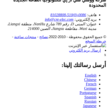
المحدودة
هاتف:
0086-(0)510-81028808
بريد إلكتروني:
info@cre-elec.com
عنوان:
المبنى D، رقم 789 شارع NanHu، منطقة Liangxi،
مدينة Wuxi، مقاطعة Jiangsu، الصين 214000
© جميع الحقوق محفوظة - 2010-2022.
نصائح
-
منتجات ساخنة
-
خريطة الموقع
إرسال بريد إلكتروني
x
أرسل رسالتك إلينا:
English
Chinese
French
German
Portuguese
Spanish
Russian
Japanese