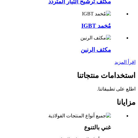
مكثف ترشيح التيار المتردد
مُخمد IGBT
مكثف الرنين
اقرأ المزيد
استخدامات منتجاتنا
اطلع على تطبيقاتنا.
مزايانا
غني بالتنوع