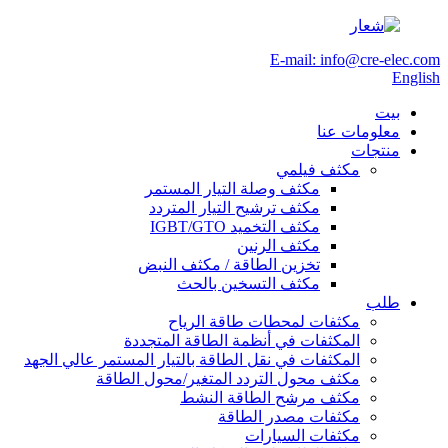
E-mail: info@cre-elec.com
English
بيت
معلومات عنا
منتجات
مكثف فيلمي
مكثف وصلة التيار المستمر
مكثف ترشيح التيار المتردد
مكثف التخميد IGBT/GTO
مكثف الرنين
تخزين الطاقة / مكثف النبض
مكثف التسخين بالحث
طلب
مكثفات لمحطات طاقة الرياح
المكثفات في أنظمة الطاقة المتجددة
المكثفات في نقل الطاقة بالتيار المستمر عالي الجهد
مكثف محول التردد المتغير/محول الطاقة
مكثف مرشح الطاقة النشط
مكثفات مصدر الطاقة
مكثفات السيارات