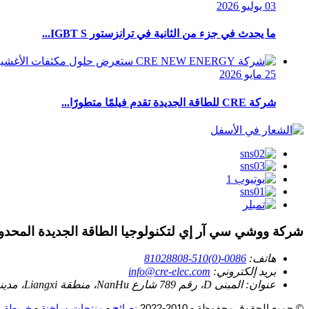
03 يوليو 2026
ما يحدث في جزء من الثانية في ترانزستور IGBT S...
25 مايو 2026
شركة CRE للطاقة الجديدة تقدم فيلمًا متطورًا...
شركة ووشي سي آر إي لتكنولوجيا الطاقة الجديدة المحدو
هاتف:
0086-(0)510-81028808
بريد إلكتروني:
info@cre-elec.com
عنوان:
المبنى D، رقم 789 شارع NanHu، منطقة Liangxi، مدينة Wuxi، مقاطعة Jiangsu، الصين 214000
© جميع الحقوق محفوظة - 2010-2022.
نصائح
-
منتجات ساخنة
-
خريطة ا