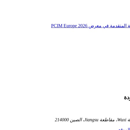
دة
لموقع