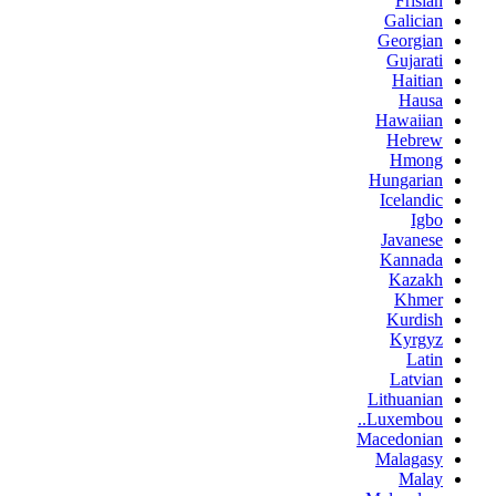
Frisian
Galician
Georgian
Gujarati
Haitian
Hausa
Hawaiian
Hebrew
Hmong
Hungarian
Icelandic
Igbo
Javanese
Kannada
Kazakh
Khmer
Kurdish
Kyrgyz
Latin
Latvian
Lithuanian
Luxembou..
Macedonian
Malagasy
Malay