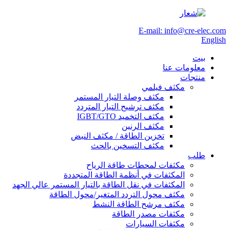
E-mail: info@cre-elec.com
English
بيت
معلومات عنا
منتجات
مكثف فيلمي
مكثف وصلة التيار المستمر
مكثف ترشيح التيار المتردد
مكثف التخميد IGBT/GTO
مكثف الرنين
تخزين الطاقة / مكثف النبض
مكثف التسخين بالحث
طلب
مكثفات لمحطات طاقة الرياح
المكثفات في أنظمة الطاقة المتجددة
المكثفات في نقل الطاقة بالتيار المستمر عالي الجهد
مكثف محول التردد المتغير/محول الطاقة
مكثف مرشح الطاقة النشط
مكثفات مصدر الطاقة
مكثفات السيارات