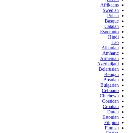
Afrikaans
Swedish
Polish
Basque
Catalan
Esperanto
Hindi
Lao
Albanian
Amharic
Armenian
Azerbaijani
Belarusian
Bengali
Bosnian
Bulgarian
Cebuano
Chichewa
Corsican
Croatian
Dutch
Estonian
Filipino
Finnish