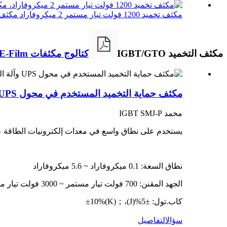
مكثف تخميد 1200 فولت تيار مستمر 2 ميكروفاراد مكثف تخميد IGBT...
مكثف التخميد IGBT/GTO
كتالوج مكثفات CRE-Film
مكثف حماية التخميد المستخدم في محول UPS وآلة اللحام SMJ-P
مخمد IGBT SMJ-P
يستخدم على نطاق واسع في معدات إلكترونيات الطاقة عند
نطاق السعة: 0.1 ميكروفاراد ~ 5.6 ميكروفاراد
الجهد المقنن: 700 فولت تيار مستمر ~ 3000 فولت تيار مستمر
كاب.تول: ±5%(J)،；±10%(K)
سؤال
التفاصيل