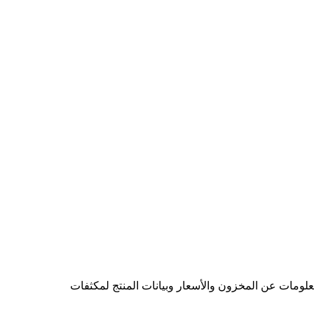
فات عالية التيار والتردد ذات أطراف محورية. تتوفر مكثفات الأغشية المحورية لدى شركة CRE. نقدم معلومات عن المخزون والأسعار وبيانات المنتج لمكثفات