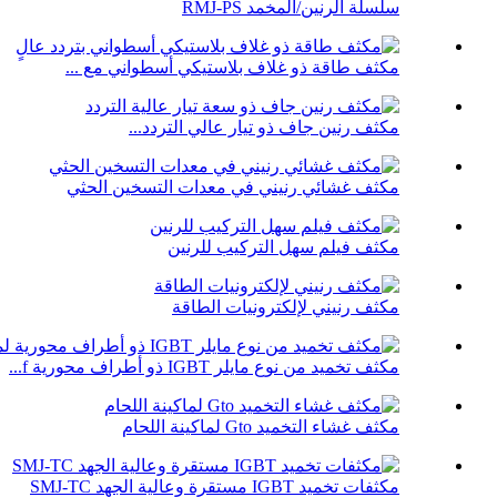
سلسلة الرنين/المخمد RMJ-PS
مكثف طاقة ذو غلاف بلاستيكي أسطواني مع ...
مكثف رنين جاف ذو تيار عالي التردد...
مكثف غشائي رنيني في معدات التسخين الحثي
مكثف فيلم سهل التركيب للرنين
مكثف رنيني لإلكترونيات الطاقة
مكثف تخميد من نوع مايلر IGBT ذو أطراف محورية f...
مكثف غشاء التخميد Gto لماكينة اللحام
مكثفات تخميد IGBT مستقرة وعالية الجهد SMJ-TC