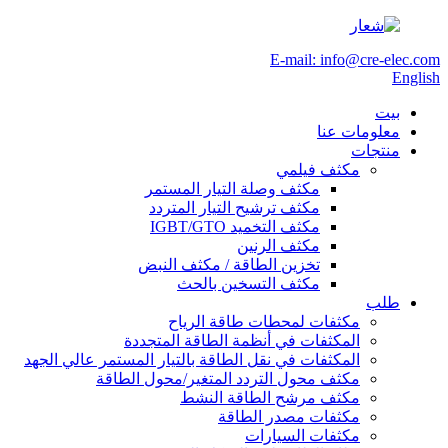
E-mail: info@cre-elec.com
English
بيت
معلومات عنا
منتجات
مكثف فيلمي
مكثف وصلة التيار المستمر
مكثف ترشيح التيار المتردد
مكثف التخميد IGBT/GTO
مكثف الرنين
تخزين الطاقة / مكثف النبض
مكثف التسخين بالحث
طلب
مكثفات لمحطات طاقة الرياح
المكثفات في أنظمة الطاقة المتجددة
المكثفات في نقل الطاقة بالتيار المستمر عالي الجهد
مكثف محول التردد المتغير/محول الطاقة
مكثف مرشح الطاقة النشط
مكثفات مصدر الطاقة
مكثفات السيارات