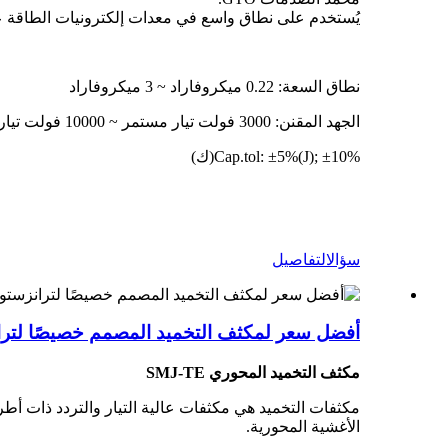
يُستخدم على نطاق واسع في معدات إلكترونيات الطاقة عند
نطاق السعة: 0.22 ميكروفاراد ~ 3 ميكروفاراد
الجهد المقنن: 3000 فولت تيار مستمر ~ 10000 فولت تيار مستمر
Cap.tol: ±5%(J); ±10%(ك)
سؤال
التفاصيل
أفضل سعر لمكثف التخميد المصمم خصيصًا لترانزست
مكثف التخميد المحوري SMJ-TE
الأغشية المحورية.