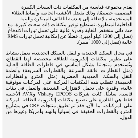
نقدم مجموعة قياسية من المكثفات ذات السعات الكبيرة
المصممة خصيصًا، وذلك بفضل الأغشية الخاصة وأنماط الطلاء
المستخدمة، بالإضافة إلى هندسة اللفائف المبتكرة والبنية
الداخلية المتطورة. نستطيع توفير مكثفات ذات سعات كبيرة، مع
حث ذاتي منخفض للغاية وقدرة عالية على تحمل تيارات الاندفاع
(تصل إلى 1200 كيلو أمبير)، فضلًا عن إمكانية تحمل تيارات RMS
عالية (تصل إلى 1000 أمبير).
في مجال السكك الحديدية والنقل بالسكك الحديدية، نعمل بنشاط
على تطوير مكثفات إلكترونية للطاقة مخصصة لهذا القطاع،
وتُستخدم منتجاتنا بشكل أساسي في قاطرات الطاقة العالية
(مثل القطارات فائقة السرعة والقطارات السريعة) وأنظمة
النقل بالسكك الحديدية الحضرية (مثل المترو والقطارات
الخفيفة). تتطلب هذه المكثفات المركبة على المركبات موثوقية
عالية، وقدرة على تحمل الاهتزازات الشديدة، والعمل في بيئات
قاسية. سابقًا، كانت شركات EPCOS وVishay وAVX الأجنبية
فقط هي القادرة على تصنيع مكثفات إلكترونية للطاقة المركبة
على المركبات. أما الآن، فقد تم تطبيق منتجات CRE في مشاريع
المترو والقطارات الخفيفة في إسبانيا والهند وأمريكا وغيرها من
الدول.