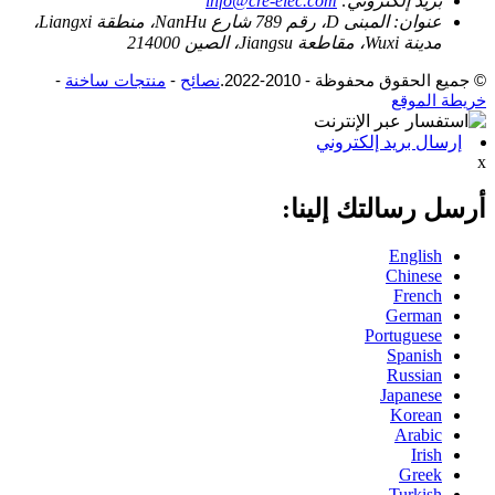
بريد إلكتروني:
info@cre-elec.com
عنوان:
المبنى D، رقم 789 شارع NanHu، منطقة Liangxi،
مدينة Wuxi، مقاطعة Jiangsu، الصين 214000
© جميع الحقوق محفوظة - 2010-2022.
نصائح
-
منتجات ساخنة
-
خريطة الموقع
إرسال بريد إلكتروني
x
أرسل رسالتك إلينا:
English
Chinese
French
German
Portuguese
Spanish
Russian
Japanese
Korean
Arabic
Irish
Greek
Turkish