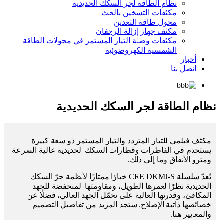
نظام الطاقة لجر السكك الحديدية
مكثفات التسخين بالحث
محول طاقة التعدين
مكثف جهاز إزالة الرجفان
مكثفات وصلة التيار المستمر في محولات الطاقة
الشمسية الكهروضوئية
أخبار
اتصل بنا
نظام الطاقة لجر السكك الحديدية
مكثف فيلمي للتيار المتردد والتيار المستمر ذو سعة كبيرة
يستخدم في القاطرات وقطارات السكك الحديدية عالية السرعة
ومترو الأنفاق وما إلى ذلك.
تُعدّ سلسلة CRE DKMJ-S خيارًا ممتازًا لأنظمة جرّ السكك
الحديدية نظرًا لعمرها الطويل، ومقاومتها المنخفضة للجهد
المكافئ، وقدرتها العالية على تحمّل الجهد العالي، فضلًا عن
خصائصها ذاتية الإصلاح. ستجد المزيد من تفاصيل التصميم
والمعايير هنا.