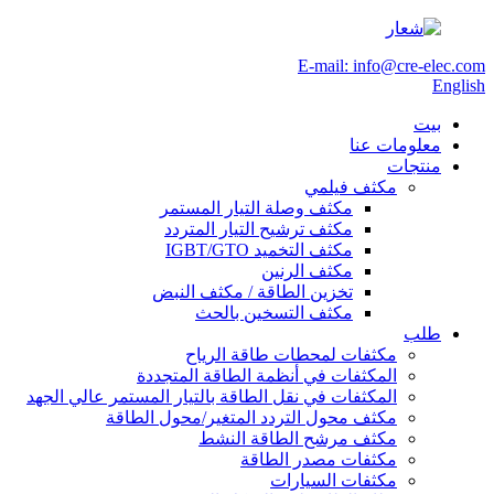
E-mail: info@cre-elec.com
English
بيت
معلومات عنا
منتجات
مكثف فيلمي
مكثف وصلة التيار المستمر
مكثف ترشيح التيار المتردد
مكثف التخميد IGBT/GTO
مكثف الرنين
تخزين الطاقة / مكثف النبض
مكثف التسخين بالحث
طلب
مكثفات لمحطات طاقة الرياح
المكثفات في أنظمة الطاقة المتجددة
المكثفات في نقل الطاقة بالتيار المستمر عالي الجهد
مكثف محول التردد المتغير/محول الطاقة
مكثف مرشح الطاقة النشط
مكثفات مصدر الطاقة
مكثفات السيارات