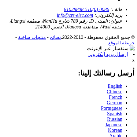
هاتف:
0086-(0)510-81028808
بريد إلكتروني:
info@cre-elec.com
عنوان:
المبنى D، رقم 789 شارع NanHu، منطقة Liangxi،
مدينة Wuxi، مقاطعة Jiangsu، الصين 214000
© جميع الحقوق محفوظة - 2010-2022.
نصائح
-
منتجات ساخنة
-
خريطة الموقع
إرسال بريد إلكتروني
x
أرسل رسالتك إلينا:
English
Chinese
French
German
Portuguese
Spanish
Russian
Japanese
Korean
Arabic