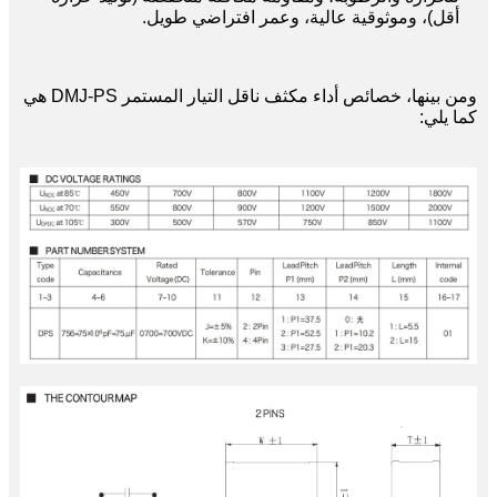
أقل)، وموثوقية عالية، وعمر افتراضي طويل.
ومن بينها، خصائص أداء مكثف ناقل التيار المستمر DMJ-PS هي
كما يلي: