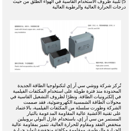
5) تلبية ظروف الاستخدام القاسية في الهواء الطلق من حيث
درجات الحرارة العالية والرطوبة العالية
تُركز شركة ووشي سي آر إي لتكنولوجيا الطاقة الجديدة
المحدودة منذ فترة طويلة على استخدام المكثفات الفيلمية
في إلكترونيات الطاقة. ونظرًا لظروف التشغيل القاسية في
محولات الطاقة الشمسية الكهروضوئية، فقد صممت
الشركة وطورت سلسلة من المكثفات الفيلمية، بالاعتماد
على تقنية الأغشية عالية المقاومة المدعومة بالتيار
المستمر من سي آر إي، باستخدام عازل البولي بروبيلين
منخفض الفقد ومقاوم للحرارة العالية، تتميز بمقاومة عالية
للحرارة والرطوبة، ومقاومة مكافئة منخفضة (توليد حرارة