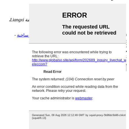
هاتف:
0086-(0)510-81028808
بريد إلكتروني:
info@cre-elec.com
عنوان:
المبنى D، رقم 789 شارع NanHu، منطقة Liangxi،
مدينة Wuxi، مقاطعة Jiangsu، الصين 214000
© جميع الحقوق محفوظة - 2010-2022.
نصائح
-
منتجات ساخنة
-
خريطة الموقع
إرسال بريد إلكتروني
x
أرسل رسالتك إلينا:
English
Chinese
French
German
Portuguese
Spanish
Russian
Japanese
Korean
Arabic