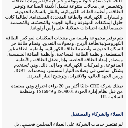
2011، حيث تُقدّم حلولاً موثوقة واحترافية لإلكترونيات الطاقة،
وتتخصص في مجالات متنوعة تشمل الأتمتة الصناعية وتوفير
الطاقة، وأنظمة الطاقة الكهربائية، والنقل بالسكك الحديدية،
والسيارات الكهربائية، والطاقة المتجددة المستدامة. لطالما كانت
حلول المكثفات الموثوقة وعالية الجودة والمُحسّنة، والمُصممة
خصيصاً لتلبية احتياجات عملائنا، على رأس أولوياتنا.
يتم توفير مجموعة واسعة من منتجات المكثفات لعواكس الطاقة
الكهروضوئية/طاقة الرياح، ومحولات التعدين، ونظام طاقة جر
السكك الحديدية، وأنظمة الطاقة الكهربائية، وأنظمة الطاقة غير
المنقطعة، وأنظمة الطاقة المساعدة، وأنظمة الطاقة الشمسية،
ومصادر إمداد الطاقة الخاصة، وإدارة/نقل الطاقة، والأنظمة
المدفوعة، والمركبات الكهربائية، وما إلى ذلك. وهي تُستخدم
بشكل أساسي في وصلات التيار المستمر، ومخمدات IGBT،
ورنين الجهد العالي، والاقتران، وترشيح التيار المتردد.
تمتلك شركة CRE حاليًا أكثر من 20 براءة اختراع وهي معتمدة
من قبل نظام إدارة الجودة ISO9001 و TS16949 ومنظمة
السلامة UL.
العملاء والشركاء والمستقبل
لم تقتصر خدمات الشركة على العملاء المحليين فحسب، بل